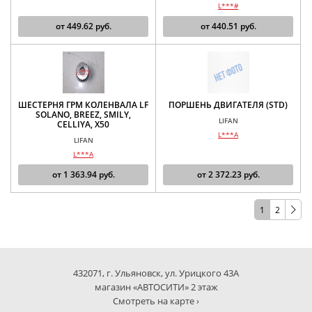
L***#
от
449.62
руб.
от
440.51
руб.
ШЕСТЕРНЯ ГРМ КОЛЕНВАЛА LF
ПОРШЕНЬ ДВИГАТЕЛЯ (STD)
SOLANO, BREEZ, SMILY,
LIFAN
CELLIYA, X50
L***A
LIFAN
L***A
от
1 363.94
руб.
от
2 372.23
руб.
1
2
432071, г. Ульяновск, ул. Урицкого 43А
магазин «АВТОСИТИ» 2 этаж
Смотреть на карте ›