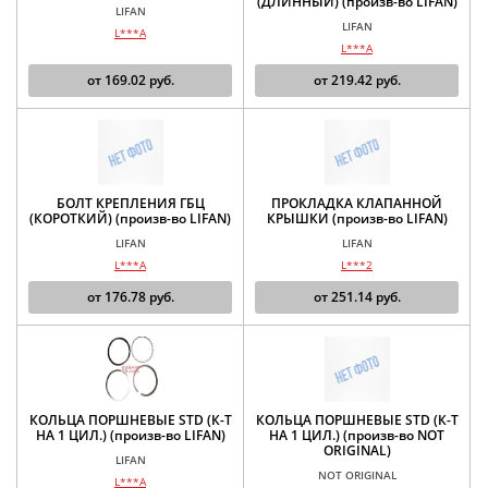
(ДЛИННЫЙ) (произв-во LIFAN)
LIFAN
LIFAN
L***A
L***A
от
169.02
руб.
от
219.42
руб.
БОЛТ КРЕПЛЕНИЯ ГБЦ
ПРОКЛАДКА КЛАПАННОЙ
(КОРОТКИЙ) (произв-во LIFAN)
КРЫШКИ (произв-во LIFAN)
LIFAN
LIFAN
L***A
L***2
от
176.78
руб.
от
251.14
руб.
КОЛЬЦА ПОРШНЕВЫЕ STD (К-Т
КОЛЬЦА ПОРШНЕВЫЕ STD (К-Т
НА 1 ЦИЛ.) (произв-во LIFAN)
НА 1 ЦИЛ.) (произв-во NOT
ORIGINAL)
LIFAN
NOT ORIGINAL
L***A