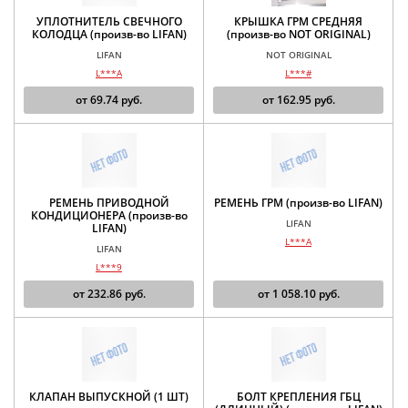
УПЛОТНИТЕЛЬ СВЕЧНОГО
КРЫШКА ГРМ СРЕДНЯЯ
КОЛОДЦА (произв-во LIFAN)
(произв-во NOT ORIGINAL)
LIFAN
NOT ORIGINAL
L***A
L***#
от
69.74
руб.
от
162.95
руб.
РЕМЕНЬ ПРИВОДНОЙ
РЕМЕНЬ ГРМ (произв-во LIFAN)
КОНДИЦИОНЕРА (произв-во
LIFAN
LIFAN)
L***A
LIFAN
L***9
от
232.86
руб.
от
1 058.10
руб.
КЛАПАН ВЫПУСКНОЙ (1 ШТ)
БОЛТ КРЕПЛЕНИЯ ГБЦ