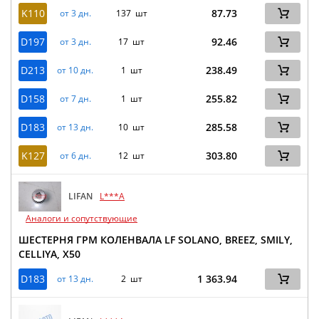
K110
87.73
от 3 дн.
137 шт
D197
92.46
от 3 дн.
17 шт
D213
238.49
от 10 дн.
1 шт
D158
255.82
от 7 дн.
1 шт
D183
285.58
от 13 дн.
10 шт
K127
303.80
от 6 дн.
12 шт
LIFAN
L***A
Аналоги и сопутствующие
ШЕСТЕРНЯ ГРМ КОЛЕНВАЛА LF SOLANO, BREEZ, SMILY,
CELLIYA, X50
D183
1 363.94
от 13 дн.
2 шт