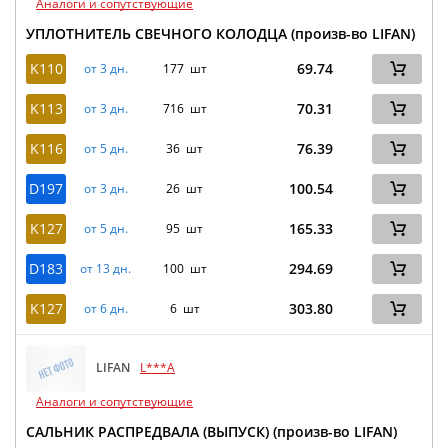
Аналоги и сопутствующие
УПЛОТНИТЕЛЬ СВЕЧНОГО КОЛОДЦА (произв-во LIFAN)
K110
69.74
от 3 дн.
177 шт
K113
70.31
от 3 дн.
716 шт
K116
76.39
от 5 дн.
36 шт
D197
100.54
от 3 дн.
26 шт
K127
165.33
от 5 дн.
95 шт
D183
294.69
от 13 дн.
100 шт
K127
303.80
от 6 дн.
6 шт
LIFAN
L***A
Аналоги и сопутствующие
САЛЬНИК РАСПРЕДВАЛА (ВЫПУСК) (произв-во LIFAN)