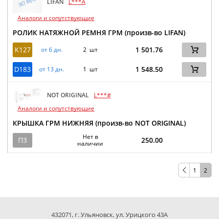
LIFAN
L***A
Аналоги и сопутствующие
РОЛИК НАТЯЖНОЙ РЕМНЯ ГРМ (произв-во LIFAN)
K127
1 501.76
от 6 дн.
2 шт
D183
1 548.50
от 13 дн.
1 шт
NOT ORIGINAL
L***#
Аналоги и сопутствующие
КРЫШКА ГРМ НИЖНЯЯ (произв-во NOT ORIGINAL)
Нет в
ПЗ
250.00
наличии
1
2
432071, г. Ульяновск, ул. Урицкого 43А