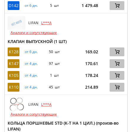
D142
1 479.48
от 6 дн.
5 шт
LIFAN
L***A
Аналоги и сопутствующие
КЛАПАН ВЫПУСКНОЙ (1 ШТ)
K128
169.02
от 6 дн.
50 шт
K147
170.61
от 4 дн.
97 шт
K105
178.24
от 4 дн.
1 шт
K110
214.89
от 4 дн.
45 шт
LIFAN
L***A
Аналоги и сопутствующие
КОЛЬЦА ПОРШНЕВЫЕ STD (К-Т НА 1 ЦИЛ.) (произв-во
LIFAN)