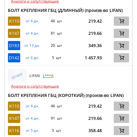
Аналоги и сопутствующие
БОЛТ КРЕПЛЕНИЯ ГБЦ (ДЛИННЫЙ) (произв-во LIFAN)
K110
219.42
от 4 дн.
46 шт
K147
219.66
от 4 дн.
81 шт
D183
349.36
от 13 дн.
20 шт
D142
1 457.93
от 6 дн.
5 шт
LIFAN
L***A
Аналоги и сопутствующие
БОЛТ КРЕПЛЕНИЯ ГБЦ (КОРОТКИЙ) (произв-во LIFAN)
K110
219.42
от 4 дн.
46 шт
K147
219.66
от 4 дн.
91 шт
K116
358.48
от 5 дн.
5 шт