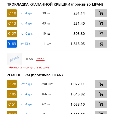
ПРОКЛАДКА КЛАПАННОЙ КРЫШКИ (произв-во LIFAN)
K110
251.14
от 4 дн.
39 шт
K113
251.40
от 4 дн.
43 шт
K127
303.80
от 6 дн.
10 шт
D183
1 815.05
от 13 дн.
1 шт
LIFAN
L***A
Аналоги и сопутствующие
РЕМЕНЬ ГРМ (произв-во LIFAN)
K128
1 022.11
от 6 дн.
350 шт
K105
1 045.82
от 4 дн.
166 шт
K151
1 058.10
от 4 дн.
62 шт