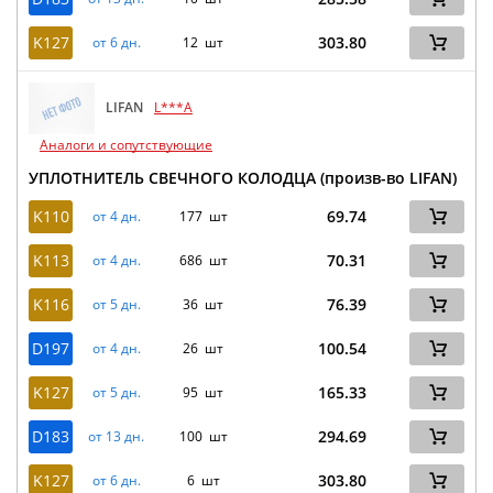
K127
303.80
от 6 дн.
12 шт
LIFAN
L***A
Аналоги и сопутствующие
УПЛОТНИТЕЛЬ СВЕЧНОГО КОЛОДЦА (произв-во LIFAN)
K110
69.74
от 4 дн.
177 шт
K113
70.31
от 4 дн.
686 шт
K116
76.39
от 5 дн.
36 шт
D197
100.54
от 4 дн.
26 шт
K127
165.33
от 5 дн.
95 шт
D183
294.69
от 13 дн.
100 шт
K127
303.80
от 6 дн.
6 шт