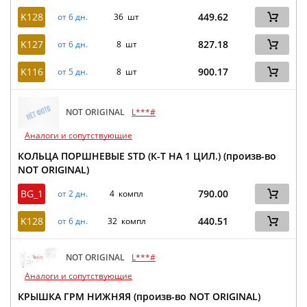
K128
449.62
от 6 дн.
36 шт
K127
827.18
от 6 дн.
8 шт
K116
900.17
от 5 дн.
8 шт
NOT ORIGINAL
L***#
Аналоги и сопутствующие
КОЛЬЦА ПОРШНЕВЫЕ STD (К-Т НА 1 ЦИЛ.) (произв-во
NOT ORIGINAL)
BG_1
790.00
от 2 дн.
4 компл
K128
440.51
от 6 дн.
32 компл
NOT ORIGINAL
L***#
Аналоги и сопутствующие
КРЫШКА ГРМ НИЖНЯЯ (произв-во NOT ORIGINAL)