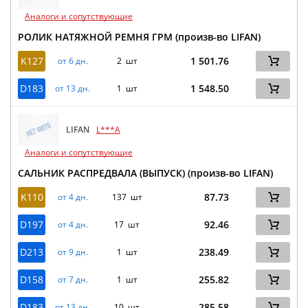
Аналоги и сопутствующие
РОЛИК НАТЯЖНОЙ РЕМНЯ ГРМ (произв-во LIFAN)
K127
1 501.76
от 6 дн.
2 шт
D183
1 548.50
от 13 дн.
1 шт
LIFAN
L***A
Аналоги и сопутствующие
САЛЬНИК РАСПРЕДВАЛА (ВЫПУСК) (произв-во LIFAN)
K110
87.73
от 4 дн.
137 шт
D197
92.46
от 4 дн.
17 шт
D213
238.49
от 9 дн.
1 шт
D158
255.82
от 7 дн.
1 шт
D183
285.58
от 13 дн.
10 шт