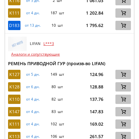
K116
1 061.03
от 5 дн.
2 шт
K111
1 202.84
от 4 дн.
187 шт
D183
1 795.62
от 13 дн.
10 шт
LIFAN
L***3
Аналоги и сопутствующие
РЕМЕНЬ ПРИВОДНОЙ ГУР (произв-во LIFAN)
K127
124.96
от 5 дн.
149 шт
K128
128.88
от 6 дн.
80 шт
K110
137.76
от 4 дн.
82 шт
K147
147.83
от 4 дн.
83 шт
K111
169.02
от 4 дн.
102 шт
K113
261.57
от 4 дн.
106 шт