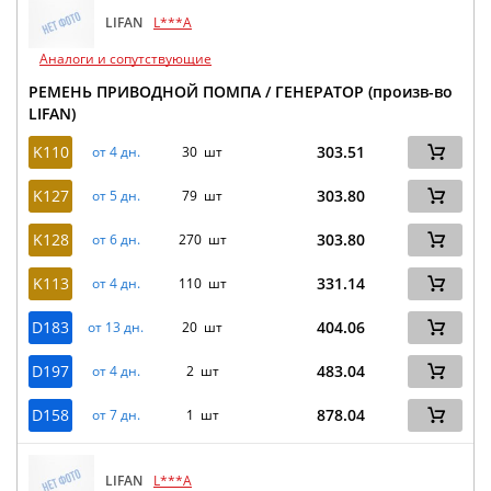
LIFAN
L***A
Аналоги и сопутствующие
РЕМЕНЬ ПРИВОДНОЙ ПОМПА / ГЕНЕРАТОР (произв-во
LIFAN)
K110
303.51
от 4 дн.
30 шт
K127
303.80
от 5 дн.
79 шт
K128
303.80
от 6 дн.
270 шт
K113
331.14
от 4 дн.
110 шт
D183
404.06
от 13 дн.
20 шт
D197
483.04
от 4 дн.
2 шт
D158
878.04
от 7 дн.
1 шт
LIFAN
L***A