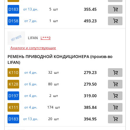
D183
355.45
от 13 дн.
5 шт
D158
493.23
от 7 дн.
1 шт
LIFAN
L***9
Аналоги и сопутствующие
РЕМЕНЬ ПРИВОДНОЙ КОНДИЦИОНЕРА (произв-во
LIFAN)
K110
279.23
от 4 дн.
32 шт
K128
279.50
от 6 дн.
80 шт
D197
319.00
от 4 дн.
2 шт
K111
385.84
от 4 дн.
174 шт
D183
394.95
от 13 дн.
20 шт