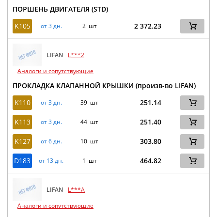
ПОРШЕНЬ ДВИГАТЕЛЯ (STD)
K105
2 372.23
от 3 дн.
2 шт
LIFAN
L***2
Аналоги и сопутствующие
ПРОКЛАДКА КЛАПАННОЙ КРЫШКИ (произв-во LIFAN)
K110
251.14
от 3 дн.
39 шт
K113
251.40
от 3 дн.
44 шт
K127
303.80
от 6 дн.
10 шт
D183
464.82
от 13 дн.
1 шт
LIFAN
L***A
Аналоги и сопутствующие