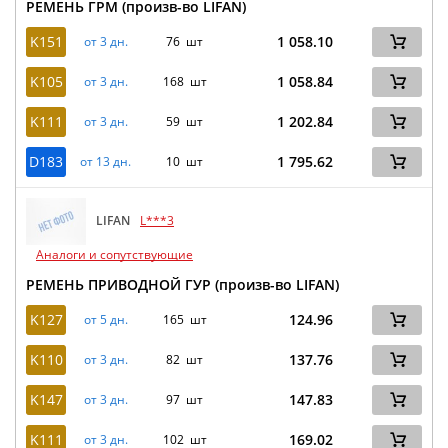
РЕМЕНЬ ГРМ (произв-во LIFAN)
K151
1 058.10
от 3 дн.
76 шт
K105
1 058.84
от 3 дн.
168 шт
K111
1 202.84
от 3 дн.
59 шт
D183
1 795.62
от 13 дн.
10 шт
LIFAN
L***3
Аналоги и сопутствующие
РЕМЕНЬ ПРИВОДНОЙ ГУР (произв-во LIFAN)
K127
124.96
от 5 дн.
165 шт
K110
137.76
от 3 дн.
82 шт
K147
147.83
от 3 дн.
97 шт
K111
169.02
от 3 дн.
102 шт