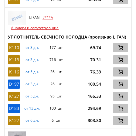
LIFAN
L***A
Аналоги и сопутствующие
УПЛОТНИТЕЛЬ СВЕЧНОГО КОЛОДЦА (произв-во LIFAN)
K110
69.74
от 3 дн.
177 шт
K113
70.31
от 3 дн.
716 шт
K116
76.39
от 5 дн.
36 шт
D197
100.54
от 3 дн.
26 шт
K127
165.33
от 5 дн.
95 шт
D183
294.69
от 13 дн.
100 шт
K127
303.80
от 6 дн.
6 шт