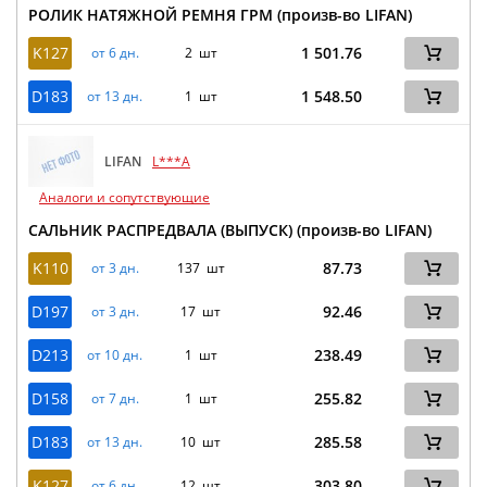
РОЛИК НАТЯЖНОЙ РЕМНЯ ГРМ (произв-во LIFAN)
K127
1 501.76
от 6 дн.
2 шт
D183
1 548.50
от 13 дн.
1 шт
LIFAN
L***A
Аналоги и сопутствующие
САЛЬНИК РАСПРЕДВАЛА (ВЫПУСК) (произв-во LIFAN)
K110
87.73
от 3 дн.
137 шт
D197
92.46
от 3 дн.
17 шт
D213
238.49
от 10 дн.
1 шт
D158
255.82
от 7 дн.
1 шт
D183
285.58
от 13 дн.
10 шт
K127
303.80
от 6 дн.
12 шт