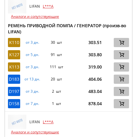
LIFAN
L***A
Аналоги и сопутствующие
РЕМЕНЬ ПРИВОДНОЙ ПОМПА / ГЕНЕРАТОР (произв-во
LIFAN)
K110
303.51
от 3 дн.
30 шт
K127
303.80
от 5 дн.
91 шт
K113
319.00
от 3 дн.
111 шт
D183
404.06
от 13 дн.
20 шт
D197
483.04
от 3 дн.
2 шт
D158
878.04
от 7 дн.
1 шт
LIFAN
L***A
Аналоги и сопутствующие