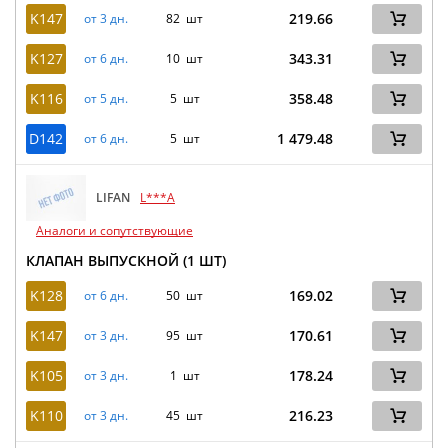
K147
219.66
от 3 дн.
82 шт
K127
343.31
от 6 дн.
10 шт
K116
358.48
от 5 дн.
5 шт
D142
1 479.48
от 6 дн.
5 шт
LIFAN
L***A
Аналоги и сопутствующие
КЛАПАН ВЫПУСКНОЙ (1 ШТ)
K128
169.02
от 6 дн.
50 шт
K147
170.61
от 3 дн.
95 шт
K105
178.24
от 3 дн.
1 шт
K110
216.23
от 3 дн.
45 шт