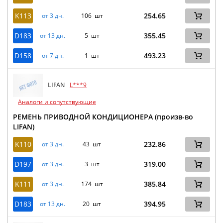
K113
254.65
от 3 дн.
106 шт
D183
355.45
от 13 дн.
5 шт
D158
493.23
от 7 дн.
1 шт
LIFAN
L***9
Аналоги и сопутствующие
РЕМЕНЬ ПРИВОДНОЙ КОНДИЦИОНЕРА (произв-во
LIFAN)
K110
232.86
от 3 дн.
43 шт
D197
319.00
от 3 дн.
3 шт
K111
385.84
от 3 дн.
174 шт
D183
394.95
от 13 дн.
20 шт