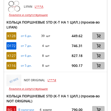
LIFAN
L***A
Аналоги и сопутствующие
КОЛЬЦА ПОРШНЕВЫЕ STD (К-Т НА 1 ЦИЛ.) (произв-во
LIFAN)
K128
449.62
от 6 дн.
39 шт
D172
746.31
от 7 дн.
4 шт
K127
827.18
от 6 дн.
8 шт
K116
900.17
от 5 дн.
8 шт
NOT ORIGINAL
L***#
Аналоги и сопутствующие
КОЛЬЦА ПОРШНЕВЫЕ STD (К-Т НА 1 ЦИЛ.) (произв-во
NOT ORIGINAL)
BG_1
790.00
В наличии
4 компл