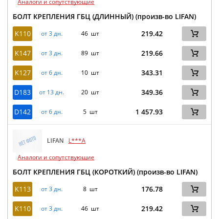
Аналоги и сопутствующие
БОЛТ КРЕПЛЕНИЯ ГБЦ (ДЛИННЫЙ) (произв-во LIFAN)
K110
219.42
от 3 дн.
46 шт
K147
219.66
от 3 дн.
89 шт
K127
343.31
от 6 дн.
10 шт
D183
349.36
от 13 дн.
20 шт
D142
1 457.93
от 6 дн.
5 шт
LIFAN
L***A
Аналоги и сопутствующие
БОЛТ КРЕПЛЕНИЯ ГБЦ (КОРОТКИЙ) (произв-во LIFAN)
K113
176.78
от 3 дн.
8 шт
K110
219.42
от 3 дн.
46 шт