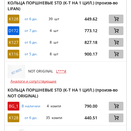
КОЛЬЦА ПОРШНЕВЫЕ STD (К-Т НА 1 ЦИЛ.) (произв-во
LIFAN)
K128
449.62
от 6 дн.
39 шт
D172
773.12
от 7 дн.
4 шт
K127
827.18
от 6 дн.
8 шт
K116
900.17
от 5 дн.
8 шт
NOT ORIGINAL
L***#
Аналоги и сопутствующие
КОЛЬЦА ПОРШНЕВЫЕ STD (К-Т НА 1 ЦИЛ.) (произв-во
NOT ORIGINAL)
BG_1
790.00
В наличии
4 компл
K128
440.51
от 6 дн.
35 компл