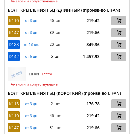
Аналоги и сопутствующие
БОЛТ КРЕПЛЕНИЯ ГБЦ (ДЛИННЫЙ) (произв-во LIFAN)
K110
219.42
от 3 дн.
46 шт
K147
219.66
от 3 дн.
89 шт
D183
349.36
от 13 дн.
20 шт
D142
1 457.93
от 6 дн.
5 шт
LIFAN
L***A
Аналоги и сопутствующие
БОЛТ КРЕПЛЕНИЯ ГБЦ (КОРОТКИЙ) (произв-во LIFAN)
K113
176.78
от 3 дн.
2 шт
K110
219.42
от 3 дн.
46 шт
K147
219.66
от 3 дн.
81 шт