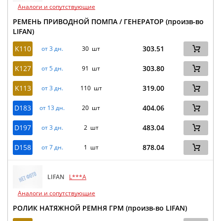
Аналоги и сопутствующие
РЕМЕНЬ ПРИВОДНОЙ ПОМПА / ГЕНЕРАТОР (произв-во
LIFAN)
K110
303.51
от 3 дн.
30 шт
K127
303.80
от 5 дн.
91 шт
K113
319.00
от 3 дн.
110 шт
D183
404.06
от 13 дн.
20 шт
D197
483.04
от 3 дн.
2 шт
D158
878.04
от 7 дн.
1 шт
LIFAN
L***A
Аналоги и сопутствующие
РОЛИК НАТЯЖНОЙ РЕМНЯ ГРМ (произв-во LIFAN)