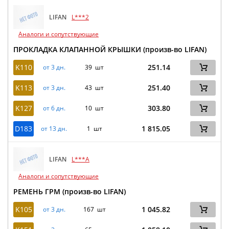
LIFAN
L***2
Аналоги и сопутствующие
ПРОКЛАДКА КЛАПАННОЙ КРЫШКИ (произв-во LIFAN)
K110
251.14
от 3 дн.
39 шт
K113
251.40
от 3 дн.
43 шт
K127
303.80
от 6 дн.
10 шт
D183
1 815.05
от 13 дн.
1 шт
LIFAN
L***A
Аналоги и сопутствующие
РЕМЕНЬ ГРМ (произв-во LIFAN)
K105
1 045.82
от 3 дн.
167 шт