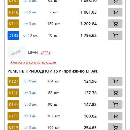
K151
1 058.10
от 3 дн.
65 шт
K116
1 061.03
от 5 дн.
2 шт
K111
1 202.84
от 3 дн.
189 шт
D183
1 795.62
от 13 дн.
10 шт
LIFAN
L***3
Аналоги и сопутствующие
РЕМЕНЬ ПРИВОДНОЙ ГУР (произв-во LIFAN)
K127
124.96
от 5 дн.
164 шт
K110
137.76
от 3 дн.
82 шт
K147
147.83
от 3 дн.
90 шт
K111
169.02
от 3 дн.
102 шт
K113
254.65
от 3 дн.
106 шт