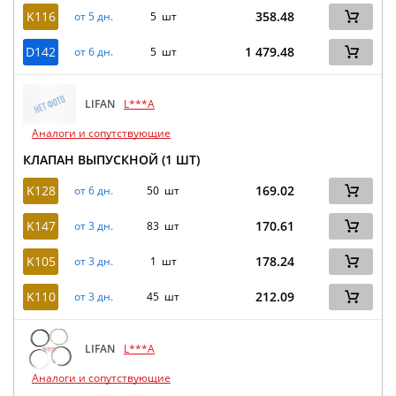
K116
358.48
от 5 дн.
5 шт
D142
1 479.48
от 6 дн.
5 шт
LIFAN
L***A
Аналоги и сопутствующие
КЛАПАН ВЫПУСКНОЙ (1 ШТ)
K128
169.02
от 6 дн.
50 шт
K147
170.61
от 3 дн.
83 шт
K105
178.24
от 3 дн.
1 шт
K110
212.09
от 3 дн.
45 шт
LIFAN
L***A
Аналоги и сопутствующие