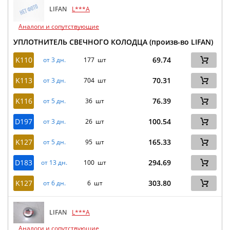
LIFAN
L***A
Аналоги и сопутствующие
УПЛОТНИТЕЛЬ СВЕЧНОГО КОЛОДЦА (произв-во LIFAN)
K110
69.74
от 3 дн.
177 шт
K113
70.31
от 3 дн.
704 шт
K116
76.39
от 5 дн.
36 шт
D197
100.54
от 3 дн.
26 шт
K127
165.33
от 5 дн.
95 шт
D183
294.69
от 13 дн.
100 шт
K127
303.80
от 6 дн.
6 шт
LIFAN
L***A
Аналоги и сопутствующие