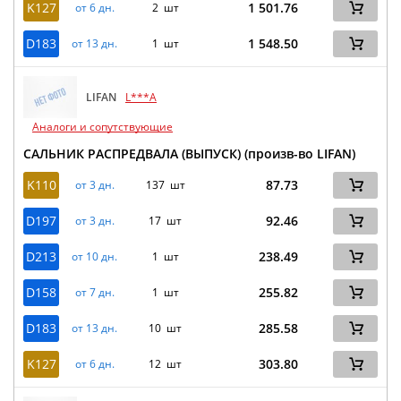
K127
1 501.76
от 6 дн.
2 шт
D183
1 548.50
от 13 дн.
1 шт
LIFAN
L***A
Аналоги и сопутствующие
САЛЬНИК РАСПРЕДВАЛА (ВЫПУСК) (произв-во LIFAN)
K110
87.73
от 3 дн.
137 шт
D197
92.46
от 3 дн.
17 шт
D213
238.49
от 10 дн.
1 шт
D158
255.82
от 7 дн.
1 шт
D183
285.58
от 13 дн.
10 шт
K127
303.80
от 6 дн.
12 шт