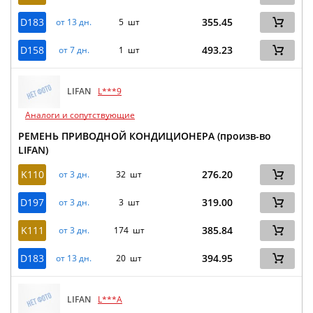
D183
355.45
от 13 дн.
5 шт
D158
493.23
от 7 дн.
1 шт
LIFAN
L***9
Аналоги и сопутствующие
РЕМЕНЬ ПРИВОДНОЙ КОНДИЦИОНЕРА (произв-во
LIFAN)
K110
276.20
от 3 дн.
32 шт
D197
319.00
от 3 дн.
3 шт
K111
385.84
от 3 дн.
174 шт
D183
394.95
от 13 дн.
20 шт
LIFAN
L***A