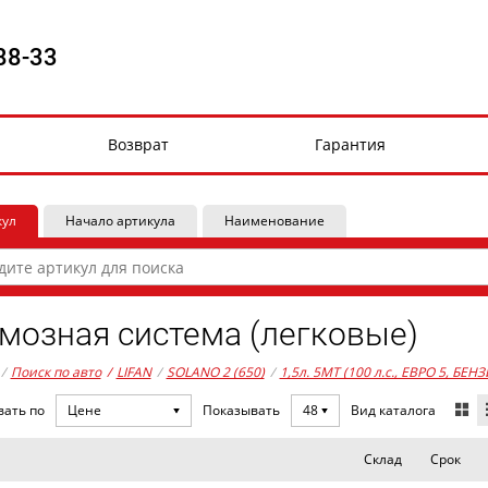
88-33
Возврат
Гарантия
кул
Начало артикула
Наименование
мозная система (легковые)
/
Поиск по авто
/
LIFAN
/
SOLANO 2 (650)
/
1,5л. 5MT (100 л.с., ЕВРО 5, БЕНЗ
Вид каталога
вать по
Цене
Показывать
48
Склад
Срок