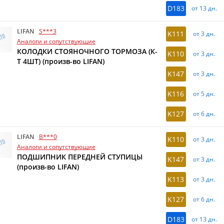
D183
от 13 дн.
LIFAN
S***3
K111
от 3 дн.
Аналоги и сопутствующие
КОЛОДКИ СТОЯНОЧНОГО ТОРМОЗА (К-
K110
от 3 дн.
Т 4ШТ) (произв-во LIFAN)
K147
от 3 дн.
K116
от 5 дн.
K127
от 6 дн.
LIFAN
B***0
K110
от 3 дн.
Аналоги и сопутствующие
ПОДШИПНИК ПЕРЕДНЕЙ СТУПИЦЫ
K147
от 3 дн.
(произв-во LIFAN)
K113
от 3 дн.
K127
от 6 дн.
D183
от 13 дн.