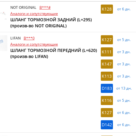
NOT ORIGINAL
B***#
K128
от 6 дн.
Аналоги и сопутствующие
ШЛАНГ ТОРМОЗНОЙ ЗАДНИЙ (L=295)
(произв-во NOT ORIGINAL)
LIFAN
B***0
K127
от 5 дн.
Аналоги и сопутствующие
ШЛАНГ ТОРМОЗНОЙ ПЕРЕДНИЙ (L=620)
K111
от 3 дн.
(произв-во LIFAN)
K147
от 3 дн.
K113
от 3 дн.
D183
от 13 дн.
K116
от 5 дн.
K127
от 6 дн.
D142
от 6 дн.