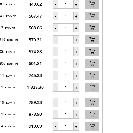
449.62
-
83 компл
+
567.47
-
41 компл
+
568.06
-
3 компл
+
570.31
-
319 компл
+
574.88
-
86 компл
+
601.81
-
206 компл
+
745.23
-
11 компл
+
1 328.30
-
1 компл
+
789.33
-
19 компл
+
873.90
-
1 компл
+
919.09
-
4 компл
+