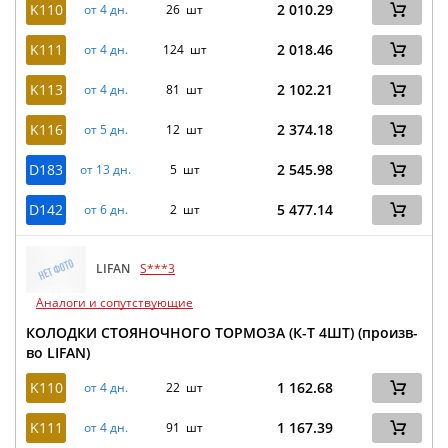
K110
2 010.29
от 4 дн.
26 шт
K111
2 018.46
от 4 дн.
124 шт
K113
2 102.21
от 4 дн.
81 шт
K116
2 374.18
от 5 дн.
12 шт
D183
2 545.98
от 13 дн.
5 шт
D142
5 477.14
от 6 дн.
2 шт
LIFAN
S***3
Аналоги и сопутствующие
КОЛОДКИ СТОЯНОЧНОГО ТОРМОЗА (К-Т 4ШТ) (произв-
во LIFAN)
K110
1 162.68
от 4 дн.
22 шт
K111
1 167.39
от 4 дн.
91 шт