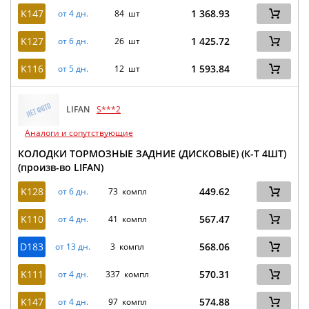
K147
1 368.93
от 4 дн.
84 шт
K127
1 425.72
от 6 дн.
26 шт
K116
1 593.84
от 5 дн.
12 шт
LIFAN
S***2
Аналоги и сопутствующие
КОЛОДКИ ТОРМОЗНЫЕ ЗАДНИЕ (ДИСКОВЫЕ) (К-Т 4ШТ)
(произв-во LIFAN)
K128
449.62
от 6 дн.
73 компл
K110
567.47
от 4 дн.
41 компл
D183
568.06
от 13 дн.
3 компл
K111
570.31
от 4 дн.
337 компл
K147
574.88
от 4 дн.
97 компл