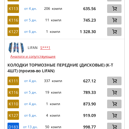
K113
635.56
от 4 дн.
206 компл
K116
745.23
от 5 дн.
11 компл
K127
1 328.30
от 6 дн.
1 компл
LIFAN
S***1
Аналоги и сопутствующие
КОЛОДКИ ТОРМОЗНЫЕ ПЕРЕДНИЕ (ДИСКОВЫЕ) (К-Т
4ШТ) (произв-во LIFAN)
K111
627.12
от 4 дн.
337 компл
K116
789.33
от 5 дн.
19 компл
K110
873.90
от 4 дн.
1 компл
K127
919.09
от 6 дн.
4 компл
D183
998.77
от 13 дн.
50 компл