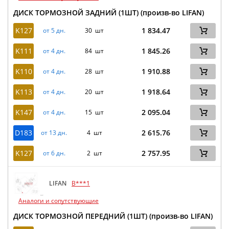
ДИСК ТОРМОЗНОЙ ЗАДНИЙ (1ШТ) (произв-во LIFAN)
K127
1 834.47
от 5 дн.
30 шт
K111
1 845.26
от 4 дн.
84 шт
K110
1 910.88
от 4 дн.
28 шт
K113
1 918.64
от 4 дн.
20 шт
K147
2 095.04
от 4 дн.
15 шт
D183
2 615.76
от 13 дн.
4 шт
K127
2 757.95
от 6 дн.
2 шт
LIFAN
B***1
Аналоги и сопутствующие
ДИСК ТОРМОЗНОЙ ПЕРЕДНИЙ (1ШТ) (произв-во LIFAN)