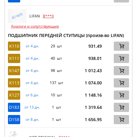
LIFAN
B***0
Аналоги и сопутствующие
ПОДШИПНИК ПЕРЕДНЕЙ СТУПИЦЫ (произв-во LIFAN)
K110
931.49
от 4 дн.
29 шт
K111
938.01
от 4 дн.
40 шт
K147
1 012.43
от 4 дн.
98 шт
K113
1 074.00
от 4 дн.
137 шт
K127
1 148.16
от 6 дн.
10 шт
D183
1 319.64
от 13 дн.
1 шт
D158
1 656.95
от 8 дн.
1 шт