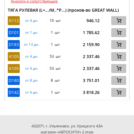
Аналоги и сопутствующие
ТЯГА РУЛЕВАЯ (L=.../M..*P...) (произв-во GREAT WALL)
K112
946.12
от 4 дн.
10 шт
D101
1 785.62
от 1 дн.
1 шт
D183
2 159.90
от 13 дн.
1 шт
K105
2 337.46
от 4 дн.
53 шт
K105
2 337.46
от 4 дн.
53 шт
D180
3 751.01
от 8 дн.
8 шт
D142
3 818.26
от 6 дн.
1 шт
432071, г. Ульяновск, ул. Урицкого 43А
магазин «АВТОСИТИ» 2 этаж