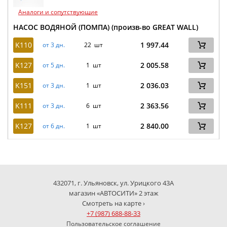
Аналоги и сопутствующие
НАСОС ВОДЯНОЙ (ПОМПА) (произв-во GREAT WALL)
K110
1 997.44
от 3 дн.
22 шт
K127
2 005.58
от 5 дн.
1 шт
K151
2 036.03
от 3 дн.
1 шт
K111
2 363.56
от 3 дн.
6 шт
K127
2 840.00
от 6 дн.
1 шт
432071, г. Ульяновск, ул. Урицкого 43А
магазин «АВТОСИТИ» 2 этаж
Смотреть на карте ›
+7 (987) 688-88-33
Пользовательское соглашение