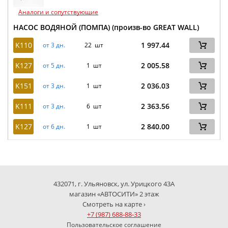
Аналоги и сопутствующие
НАСОС ВОДЯНОЙ (ПОМПА) (произв-во GREAT WALL)
K110
1 997.44
от 3 дн.
22 шт
K127
2 005.58
от 5 дн.
1 шт
K151
2 036.03
от 3 дн.
1 шт
K111
2 363.56
от 3 дн.
6 шт
K127
2 840.00
от 6 дн.
1 шт
432071, г. Ульяновск, ул. Урицкого 43А
магазин «АВТОСИТИ» 2 этаж
Смотреть на карте ›
+7 (987) 688-88-33
Пользовательское соглашение