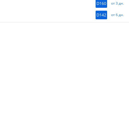
D160
от 3 дн.
D142
от 6 дн.