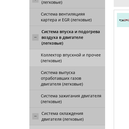
(легковые)
Система вентиляцияя
картера и EGR (легковые)
Система впуска и подогрева
воздуха в двигателе
(легковые)
Коллектор впускной и прочее
(легковые)
Система выпуска
отработавших газов
двигателя (легковые)
Система зажигания двигателя
(легковые)
Система охлаждения
двигателя (легковые)