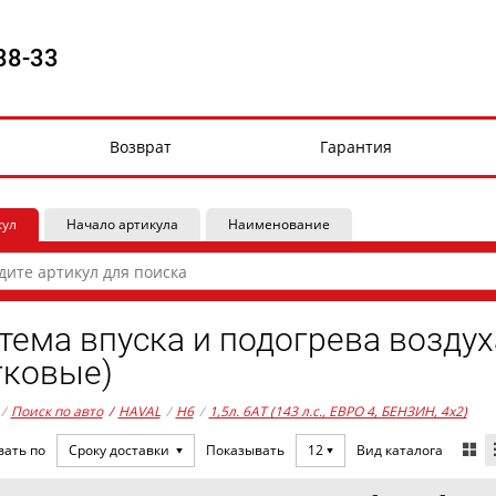
88-33
Возврат
Гарантия
кул
Начало артикула
Наименование
тема впуска и подогрева воздух
гковые)
/
Поиск по авто
/
HAVAL
/
H6
/
1,5л. 6AT (143 л.с., ЕВРО 4, БЕНЗИН, 4x2)
Вид каталога
вать по
Сроку доставки
Показывать
12