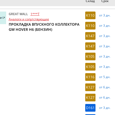
Склад
Срок
GREAT WALL
1***T
K110
от 3 дн.
Аналоги и сопутствующие
ПРОКЛАДКА ВПУСКНОГО КОЛЛЕКТОРА
K110
от 3 дн.
GW HOVER H6 (БЕНЗИН)
K147
от 3 дн.
K147
от 3 дн.
K105
от 3 дн.
K105
от 3 дн.
K116
от 5 дн.
K127
от 6 дн.
K127
от 6 дн.
D161
от 3 дн.