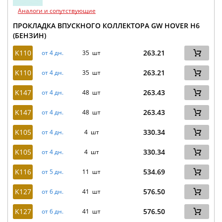
Аналоги и сопутствующие
ПРОКЛАДКА ВПУСКНОГО КОЛЛЕКТОРА GW HOVER H6
(БЕНЗИН)
K110
263.21
от 4 дн.
35 шт
K110
263.21
от 4 дн.
35 шт
K147
263.43
от 4 дн.
48 шт
K147
263.43
от 4 дн.
48 шт
K105
330.34
от 4 дн.
4 шт
K105
330.34
от 4 дн.
4 шт
K116
534.69
от 5 дн.
11 шт
K127
576.50
от 6 дн.
41 шт
K127
576.50
от 6 дн.
41 шт