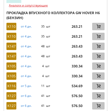
Аналоги и сопутствующие
ПРОКЛАДКА ВПУСКНОГО КОЛЛЕКТОРА GW HOVER H6
(БЕНЗИН)
K110
263.21
от 4 дн.
35 шт
K110
263.21
от 4 дн.
35 шт
K147
263.43
от 4 дн.
48 шт
K147
263.43
от 4 дн.
48 шт
K105
330.34
от 4 дн.
4 шт
K105
330.34
от 4 дн.
4 шт
K116
534.69
от 5 дн.
11 шт
K127
576.50
от 6 дн.
41 шт
K127
576.50
от 6 дн.
41 шт