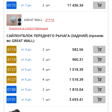
D172
11 436.34
от 7 дн.
2 шт
GREAT WALL
2***A
Аналоги и сопутствующие
САЙЛЕНТБЛОК ПЕРЕДНЕГО РЫЧАГА (ЗАДНИЙ) (произв-
во GREAT WALL)
K110
582.56
от 4 дн.
2 шт
K110
960.31
от 4 дн.
2 шт
K127
1 518.39
от 6 дн.
4 шт
K127
1 518.39
от 6 дн.
4 шт
D180
1 810.04
от 9 дн.
2 шт
D191
3 693.41
от 4 дн.
1 шт