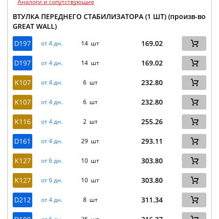
Аналоги и сопутствующие
ВТУЛКА ПЕРЕДНЕГО СТАБИЛИЗАТОРА (1 ШТ) (произв-во
GREAT WALL)
D197
169.02
от 4 дн.
14 шт
D197
169.02
от 4 дн.
14 шт
K107
232.80
от 4 дн.
6 шт
K107
232.80
от 4 дн.
6 шт
K116
255.26
от 4 дн.
2 шт
D161
293.11
от 4 дн.
29 шт
K127
303.80
от 6 дн.
10 шт
K127
303.80
от 6 дн.
10 шт
D212
311.34
от 4 дн.
8 шт