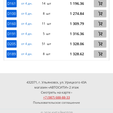
D161
1 196.36
от 4 дн.
14 шт
D100
1 274.84
от 6 дн.
8 шт
D160
1 309.79
от 4 дн.
11 шт
D191
1 316.36
от 4 дн.
5 шт
D205
1 328.06
от 4 дн.
51 шт
D189
1 328.62
от 4 дн.
8 шт
432071, г. Ульяновск, ул. Урицкого 43А
магазин «АВТОСИТИ» 2 этаж
Смотреть на карте ›
+7 (987) 688-88-33
Пользовательское соглашение
© 2026 КИТАЙМОТОР