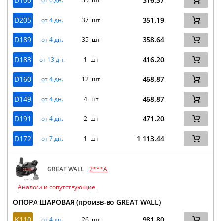
D100
316.37
от 6 дн.
35 шт
D205
351.19
от 4 дн.
37 шт
D189
358.64
от 4 дн.
35 шт
D183
416.20
от 13 дн.
1 шт
D160
468.87
от 4 дн.
12 шт
D149
468.87
от 4 дн.
4 шт
D191
471.20
от 4 дн.
2 шт
D172
1 113.44
от 7 дн.
1 шт
GREAT WALL
2***A
Аналоги и сопутствующие
ОПОРА ШАРОВАЯ (произв-во GREAT WALL)
K110
981.80
от 4 дн.
26 шт