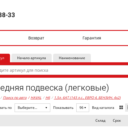
88-33
Возврат
Гарантия
кул
Начало артикула
Наименование
едняя подвеска (легковые)
/
Поиск по авто
/
HAVAL
/
H6
/
1,5л. 6AT (143 л.с., ЕВРО 4, БЕНЗИН, 4x2)
Вид каталога
вать по
Выберите...
Показывать
96
Склад
Срок