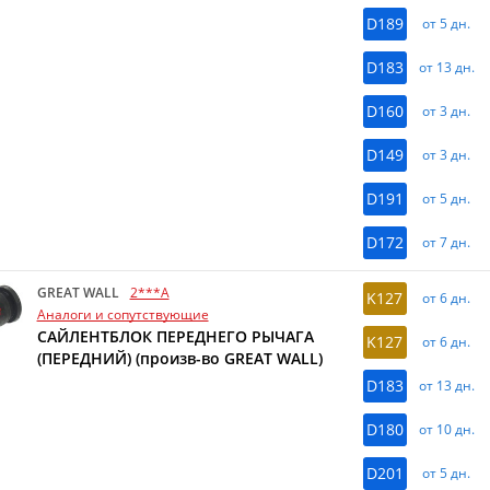
D189
от 5 дн.
D183
от 13 дн.
D160
от 3 дн.
D149
от 3 дн.
D191
от 5 дн.
D172
от 7 дн.
GREAT WALL
2***A
K127
от 6 дн.
Аналоги и сопутствующие
САЙЛЕНТБЛОК ПЕРЕДНЕГО РЫЧАГА
K127
от 6 дн.
(ПЕРЕДНИЙ) (произв-во GREAT WALL)
D183
от 13 дн.
D180
от 10 дн.
D201
от 5 дн.