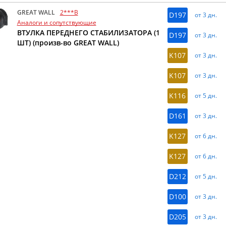
GREAT WALL
2***B
D197
от 3 дн.
Аналоги и сопутствующие
ВТУЛКА ПЕРЕДНЕГО СТАБИЛИЗАТОРА (1
D197
от 3 дн.
ШТ) (произв-во GREAT WALL)
K107
от 3 дн.
K107
от 3 дн.
K116
от 5 дн.
D161
от 3 дн.
K127
от 6 дн.
K127
от 6 дн.
D212
от 5 дн.
D100
от 3 дн.
D205
от 3 дн.