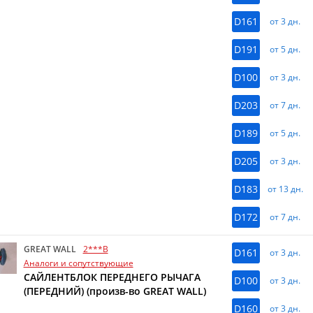
D161
от 3 дн.
D191
от 5 дн.
D100
от 3 дн.
D203
от 7 дн.
D189
от 5 дн.
D205
от 3 дн.
D183
от 13 дн.
D172
от 7 дн.
GREAT WALL
2***B
D161
от 3 дн.
Аналоги и сопутствующие
САЙЛЕНТБЛОК ПЕРЕДНЕГО РЫЧАГА
D100
от 3 дн.
(ПЕРЕДНИЙ) (произв-во GREAT WALL)
D160
от 3 дн.