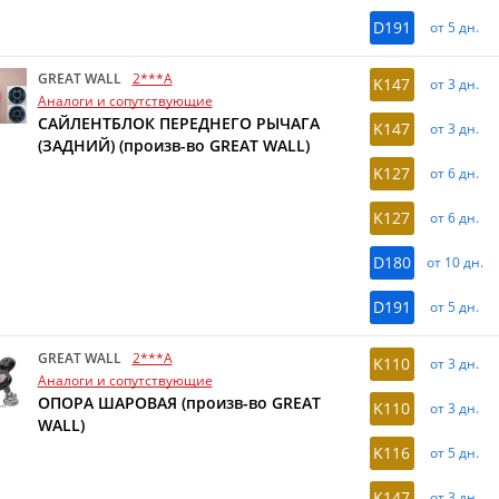
D191
от 5 дн.
GREAT WALL
2***A
K147
от 3 дн.
Аналоги и сопутствующие
САЙЛЕНТБЛОК ПЕРЕДНЕГО РЫЧАГА
K147
от 3 дн.
(ЗАДНИЙ) (произв-во GREAT WALL)
K127
от 6 дн.
K127
от 6 дн.
D180
от 10 дн.
D191
от 5 дн.
GREAT WALL
2***A
K110
от 3 дн.
Аналоги и сопутствующие
ОПОРА ШАРОВАЯ (произв-во GREAT
K110
от 3 дн.
WALL)
K116
от 5 дн.
K147
от 3 дн.