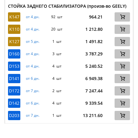
СТОЙКА ЗАДНЕГО СТАБИЛИЗАТОРА (произв-во GEELY)
K147
964.21
от 4 дн.
92 шт
K110
1 212.80
от 4 дн.
20 шт
K127
1 491.82
от 5 дн.
1 шт
D160
3 787.29
от 4 дн.
3 шт
D153
5 240.52
от 4 дн.
4 шт
D141
6 949.38
от 6 дн.
4 шт
D172
7 247.44
от 7 дн.
2 шт
D142
9 339.54
от 6 дн.
4 шт
D203
13 211.60
от 7 дн.
1 шт