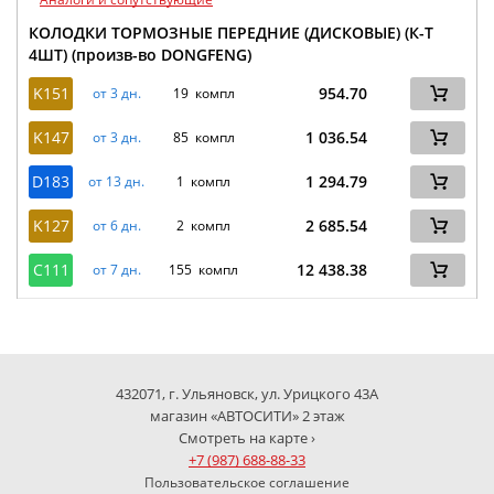
КОЛОДКИ ТОРМОЗНЫЕ ПЕРЕДНИЕ (ДИСКОВЫЕ) (К-Т
4ШТ) (произв-во DONGFENG)
K151
954.70
от 3 дн.
19 компл
K147
1 036.54
от 3 дн.
85 компл
D183
1 294.79
от 13 дн.
1 компл
K127
2 685.54
от 6 дн.
2 компл
C111
12 438.38
от 7 дн.
155 компл
432071, г. Ульяновск, ул. Урицкого 43А
магазин «АВТОСИТИ» 2 этаж
Смотреть на карте ›
+7 (987) 688-88-33
Пользовательское соглашение