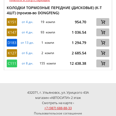
КОЛОДКИ ТОРМОЗНЫЕ ПЕРЕДНИЕ (ДИСКОВЫЕ) (К-Т
4ШТ) (произв-во DONGFENG)
K151
954.70
от 4 дн.
19 компл
K147
1 036.54
от 4 дн.
93 компл
D183
1 294.79
от 13 дн.
1 компл
K127
2 685.54
от 6 дн.
2 компл
C111
12 438.38
от 8 дн.
155 компл
432071, г. Ульяновск, ул. Урицкого 43А
магазин «АВТОСИТИ» 2 этаж
Смотреть на карте ›
+7 (987) 688-88-33
Пользовательское соглашение