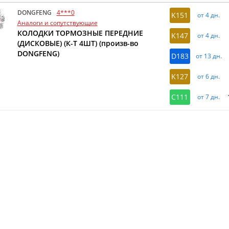
DONGFENG
4***0
K151
от 4 дн.
Аналоги и сопутствующие
КОЛОДКИ ТОРМОЗНЫЕ ПЕРЕДНИЕ
K147
от 4 дн.
(ДИСКОВЫЕ) (К-Т 4ШТ) (произв-во
DONGFENG)
D183
от 13 дн.
K127
от 6 дн.
C111
от 7 дн.