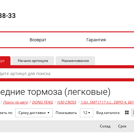
88-33
Возврат
Гарантия
кул
Начало артикула
Наименование
едние тормоза (легковые)
/
Поиск по авто
/
DONG FENG
/
H30 CROSS
/
1,6л. 5MT (117 л.с., ЕВРО 4, БЕ
Вид каталога
вать по
Сроку доставки
Показывать
12
Склад
Срок