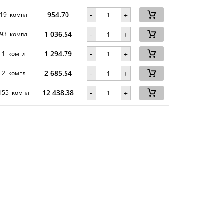
954.70
-
19 компл
+
1 036.54
-
93 компл
+
1 294.79
-
1 компл
+
2 685.54
-
2 компл
+
12 438.38
-
155 компл
+