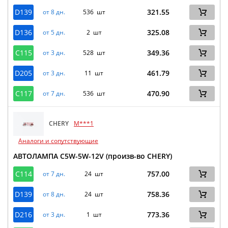
D139
321.55
от 8 дн.
536 шт
D136
325.08
от 5 дн.
2 шт
C115
349.36
от 3 дн.
528 шт
D205
461.79
от 3 дн.
11 шт
C117
470.90
от 7 дн.
536 шт
CHERY
M***1
Аналоги и сопутствующие
АВТОЛАМПА C5W-5W-12V (произв-во CHERY)
C114
757.00
от 7 дн.
24 шт
D139
758.36
от 8 дн.
24 шт
D216
773.36
от 3 дн.
1 шт