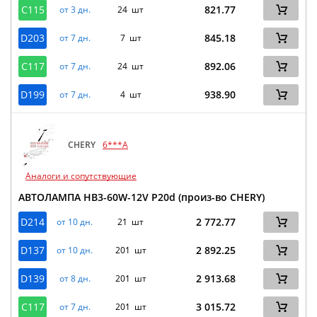
C115
821.77
от 3 дн.
24 шт
D203
845.18
от 7 дн.
7 шт
C117
892.06
от 7 дн.
24 шт
D199
938.90
от 7 дн.
4 шт
CHERY
6***A
Аналоги и сопутствующие
АВТОЛАМПА HB3-60W-12V P20d (произ-во CHERY)
D214
2 772.77
от 10 дн.
21 шт
D137
2 892.25
от 10 дн.
201 шт
D139
2 913.68
от 8 дн.
201 шт
C117
3 015.72
от 7 дн.
201 шт