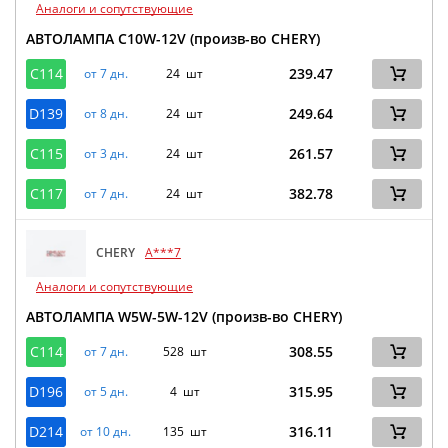
Аналоги и сопутствующие
АВТОЛАМПА C10W-12V (произв-во CHERY)
C114
239.47
от 7 дн.
24 шт
D139
249.64
от 8 дн.
24 шт
C115
261.57
от 3 дн.
24 шт
C117
382.78
от 7 дн.
24 шт
CHERY
A***7
Аналоги и сопутствующие
АВТОЛАМПА W5W-5W-12V (произв-во CHERY)
C114
308.55
от 7 дн.
528 шт
D196
315.95
от 5 дн.
4 шт
D214
316.11
от 10 дн.
135 шт