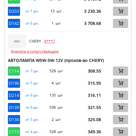
D203
3 230.36
от 7 дн.
13 шт
D142
3 708.68
от 6 дн.
1 шт
CHERY
A***7
Аналоги и сопутствующие
АВТОЛАМПА W5W-5W-12V (произв-во CHERY)
C114
308.55
от 7 дн.
528 шт
D196
315.95
от 5 дн.
4 шт
D214
316.11
от 9 дн.
135 шт
D139
321.55
от 9 дн.
536 шт
D136
325.08
от 5 дн.
2 шт
C115
349.36
от 4 дн.
528 шт