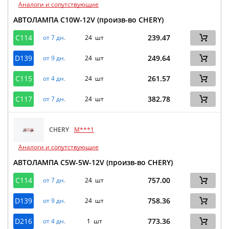
Аналоги и сопутствующие
АВТОЛАМПА C10W-12V (произв-во CHERY)
C114
239.47
от 7 дн.
24 шт
D139
249.64
от 9 дн.
24 шт
C115
261.57
от 4 дн.
24 шт
C117
382.78
от 7 дн.
24 шт
CHERY
M***1
Аналоги и сопутствующие
АВТОЛАМПА C5W-5W-12V (произв-во CHERY)
C114
757.00
от 7 дн.
24 шт
D139
758.36
от 9 дн.
24 шт
D216
773.36
от 4 дн.
1 шт