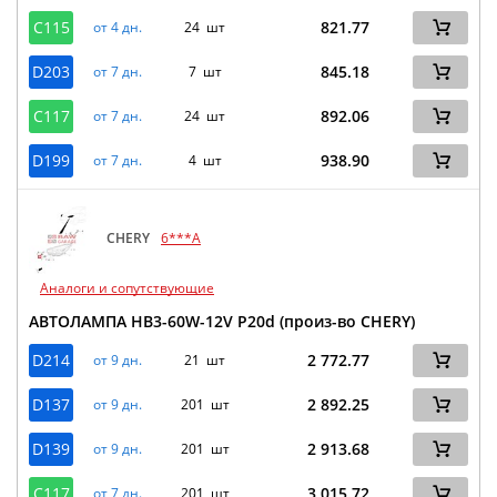
C115
821.77
от 4 дн.
24 шт
D203
845.18
от 7 дн.
7 шт
C117
892.06
от 7 дн.
24 шт
D199
938.90
от 7 дн.
4 шт
CHERY
6***A
Аналоги и сопутствующие
АВТОЛАМПА HB3-60W-12V P20d (произ-во CHERY)
D214
2 772.77
от 9 дн.
21 шт
D137
2 892.25
от 9 дн.
201 шт
D139
2 913.68
от 9 дн.
201 шт
C117
3 015.72
от 7 дн.
201 шт