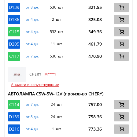
D139
321.55
от 8 дн.
536 шт
D136
325.08
от 4 дн.
2 шт
C115
349.36
от 4 дн.
532 шт
D205
461.79
от 4 дн.
11 шт
C117
470.90
от 7 дн.
536 шт
CHERY
M***1
Аналоги и сопутствующие
АВТОЛАМПА C5W-5W-12V (произв-во CHERY)
C114
757.00
от 7 дн.
24 шт
D139
758.36
от 8 дн.
24 шт
D216
773.36
от 4 дн.
1 шт