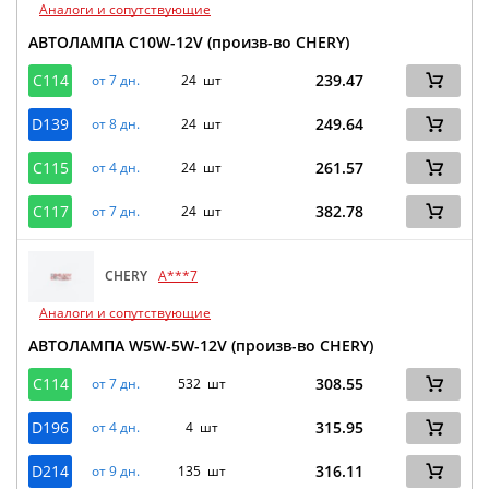
Аналоги и сопутствующие
АВТОЛАМПА C10W-12V (произв-во CHERY)
C114
239.47
от 7 дн.
24 шт
D139
249.64
от 8 дн.
24 шт
C115
261.57
от 4 дн.
24 шт
C117
382.78
от 7 дн.
24 шт
CHERY
A***7
Аналоги и сопутствующие
АВТОЛАМПА W5W-5W-12V (произв-во CHERY)
C114
308.55
от 7 дн.
532 шт
D196
315.95
от 4 дн.
4 шт
D214
316.11
от 9 дн.
135 шт