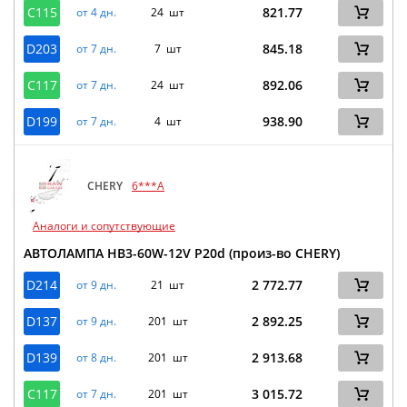
C115
821.77
от 4 дн.
24 шт
D203
845.18
от 7 дн.
7 шт
C117
892.06
от 7 дн.
24 шт
D199
938.90
от 7 дн.
4 шт
CHERY
6***A
Аналоги и сопутствующие
АВТОЛАМПА HB3-60W-12V P20d (произ-во CHERY)
D214
2 772.77
от 9 дн.
21 шт
D137
2 892.25
от 9 дн.
201 шт
D139
2 913.68
от 8 дн.
201 шт
C117
3 015.72
от 7 дн.
201 шт