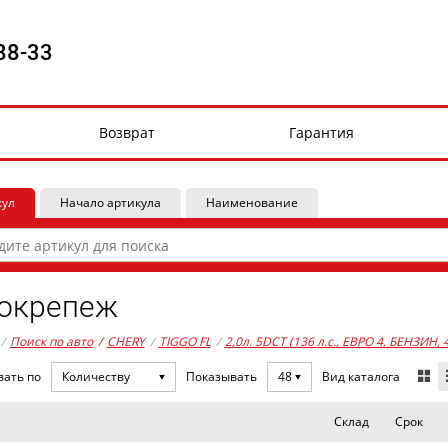
88-33
Возврат
Гарантия
кул
Начало артикула
Наименование
окрепеж
/
Поиск по авто
/
CHERY
/
TIGGO FL
/
2,0л. 5DCT (136 л.с., ЕВРО 4, БЕНЗИН, 
Вид каталога
вать по
Количеству
Показывать
48
Склад
Срок