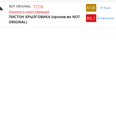
NOT ORIGINAL
T***#
K128
от 6 дн.
Аналоги и сопутствующие
ПИСТОН БРЫЗГОВИКА (произв-во NOT
BG_1
В наличии
ORIGINAL)