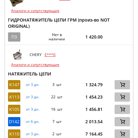
Аналоги и сопутствующие
ГИДРОНАТЯЖИТЕЛЬ ЦЕПИ ГРМ (произ-во NOT
ORIGINAL)
Нет в
ПЗ
1 420.00
наличии
CHERY
E***0
Аналоги и сопутствующие
НАТЯЖИТЕЛЬ ЦЕПИ
K147
1 324.79
от 3 дн.
3 шт
K113
1 454.23
от 3 дн.
22 шт
K105
1 456.81
от 3 дн.
16 шт
D142
2 013.54
от 6 дн.
7 шт
K110
7 164.45
от 3 дн.
2 шт