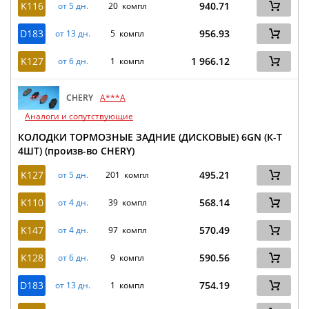
K116
940.71
от 5 дн.
20 компл
D183
956.93
от 13 дн.
5 компл
K127
1 966.12
от 6 дн.
1 компл
CHERY
A***A
Аналоги и сопутствующие
КОЛОДКИ ТОРМОЗНЫЕ ЗАДНИЕ (ДИСКОВЫЕ) 6GN (К-Т
4ШТ) (произв-во CHERY)
K127
495.21
от 5 дн.
201 компл
K110
568.14
от 4 дн.
39 компл
K147
570.49
от 4 дн.
97 компл
K128
590.56
от 6 дн.
9 компл
D183
754.19
от 13 дн.
1 компл