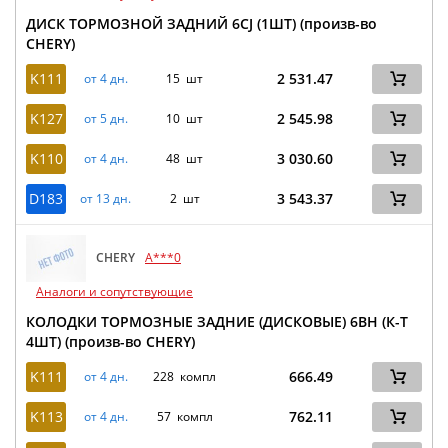
ДИСК ТОРМОЗНОЙ ЗАДНИЙ 6CJ (1ШТ) (произв-во
CHERY)
K111
2 531.47
от 4 дн.
15 шт
K127
2 545.98
от 5 дн.
10 шт
K110
3 030.60
от 4 дн.
48 шт
D183
3 543.37
от 13 дн.
2 шт
CHERY
A***0
Аналоги и сопутствующие
КОЛОДКИ ТОРМОЗНЫЕ ЗАДНИЕ (ДИСКОВЫЕ) 6BH (К-Т
4ШТ) (произв-во CHERY)
K111
666.49
от 4 дн.
228 компл
K113
762.11
от 4 дн.
57 компл