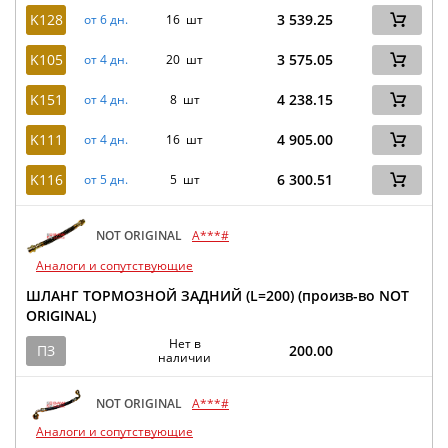
K128
3 539.25
от 6 дн.
16 шт
K105
3 575.05
от 4 дн.
20 шт
K151
4 238.15
от 4 дн.
8 шт
K111
4 905.00
от 4 дн.
16 шт
K116
6 300.51
от 5 дн.
5 шт
NOT ORIGINAL
A***#
Аналоги и сопутствующие
ШЛАНГ ТОРМОЗНОЙ ЗАДНИЙ (L=200) (произв-во NOT
ORIGINAL)
Нет в
ПЗ
200.00
наличии
NOT ORIGINAL
A***#
Аналоги и сопутствующие