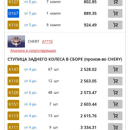
K127
802.85
от 6 дн.
7 компл
D167
889.35
от 5 дн.
1 компл
K116
924.49
от 5 дн.
9 компл
CHERY
A***0
Аналоги и сопутствующие
СТУПИЦА ЗАДНЕГО КОЛЕСА В СБОРЕ (произв-во CHERY)
K147
2 528.02
от 4 дн.
67 шт
K110
2 563.05
от 4 дн.
12 шт
K128
2 573.47
от 6 дн.
48 шт
K151
2 603.44
от 4 дн.
7 шт
K113
2 615.76
от 4 дн.
13 шт
K111
3 334.31
от 4 дн.
9 шт