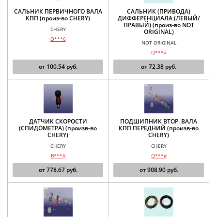
САЛЬНИК ПЕРВИЧНОГО ВАЛА
САЛЬНИК (ПРИВОДА)
КПП (произ-во CHERY)
ДИФФЕРЕНЦИАЛА (ЛЕВЫЙ/
ПРАВЫЙ) (произ-во NOT
CHERY
ORIGINAL)
Q***6
NOT ORIGINAL
Q***#
от
100.54
руб.
от
72.38
руб.
ДАТЧИК СКОРОСТИ
ПОДШИПНИК ВТОР. ВАЛА
(СПИДОМЕТРА) (произв-во
КПП ПЕРЕДНИЙ (произв-во
CHERY)
CHERY)
CHERY
CHERY
B***A
Q***#
от
778.67
руб.
от
908.90
руб.