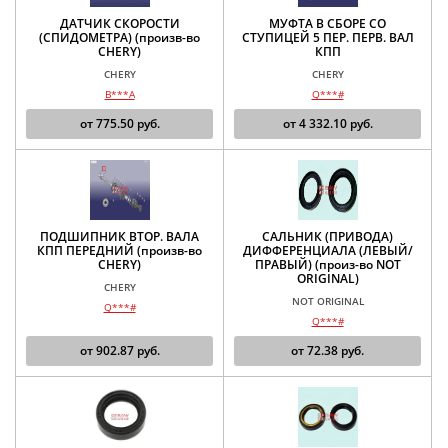
ДАТЧИК СКОРОСТИ
МУФТА В СБОРЕ СО
(СПИДОМЕТРА) (произв-во
СТУПИЦЕЙ 5 ПЕР. ПЕРВ. ВАЛ
CHERY)
КПП
CHERY
CHERY
B***A
Q***#
от
775.50
руб.
от
4 332.10
руб.
ПОДШИПНИК ВТОР. ВАЛА
САЛЬНИК (ПРИВОДА)
КПП ПЕРЕДНИЙ (произв-во
ДИФФЕРЕНЦИАЛА (ЛЕВЫЙ/
CHERY)
ПРАВЫЙ) (произ-во NOT
ORIGINAL)
CHERY
NOT ORIGINAL
Q***#
Q***#
от
902.87
руб.
от
72.38
руб.