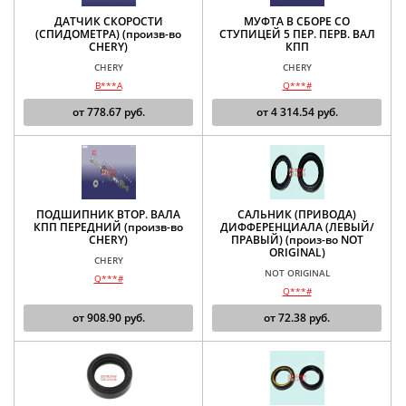
ДАТЧИК СКОРОСТИ
МУФТА В СБОРЕ СО
(СПИДОМЕТРА) (произв-во
СТУПИЦЕЙ 5 ПЕР. ПЕРВ. ВАЛ
CHERY)
КПП
CHERY
CHERY
B***A
Q***#
от
778.67
руб.
от
4 314.54
руб.
ПОДШИПНИК ВТОР. ВАЛА
САЛЬНИК (ПРИВОДА)
КПП ПЕРЕДНИЙ (произв-во
ДИФФЕРЕНЦИАЛА (ЛЕВЫЙ/
CHERY)
ПРАВЫЙ) (произ-во NOT
ORIGINAL)
CHERY
NOT ORIGINAL
Q***#
Q***#
от
908.90
руб.
от
72.38
руб.