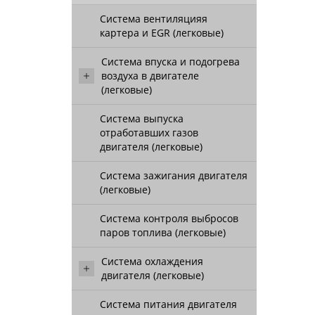
Система вентиляцияя
картера и EGR (легковые)
Система впуска и подогрева
воздуха в двигателе
(легковые)
Система выпуска
отработавших газов
двигателя (легковые)
Система зажигания двигателя
(легковые)
Система контроля выбросов
паров топлива (легковые)
Система охлаждения
двигателя (легковые)
Система питания двигателя