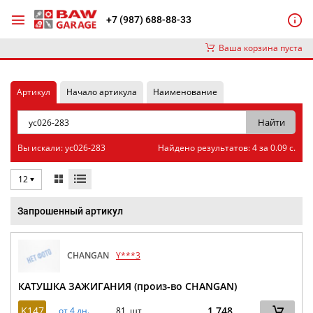
+7 (987) 688-88-33
Ваша корзина пуста
Артикул
Начало артикула
Наименование
Вы искали: yc026-283
Найдено результатов: 4 за 0.09 с.
12
Запрошенный артикул
CHANGAN
Y***3
КАТУШКА ЗАЖИГАНИЯ (произ-во CHANGAN)
K147
1 748
от 4 дн.
81 шт