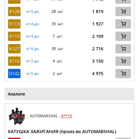
K128
1 819
от 6 дн.
28 шт
K113
1 927
от 4 дн.
35 шт
K110
2 109
от 4 дн.
7 шт
K127
2 716
от 6 дн.
30 шт
K116
3 150
от 5 дн.
4 шт
D142
4 975
от 6 дн.
2 шт
Аналоги
AUTOMARSHAL
K***5
КАТУШКА ЗАЖИГАНИЯ (произ-во AUTOMARSHAL)