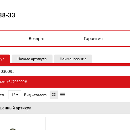
88-33
Возврат
Гарантия
кул
Начало артикула
Наименование
али: t64703009#
Вид каталога
ать
12
шенный артикул