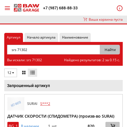
+7 (987) 688-88-33
Ваша корзина пуста
Артикул
Начало артикула
Наименование
Вы искали: srs 71302
Найдено результатов: 2 за 0.15 с.
12
Запрошенный артикул
SURAI
S***2
ДАТЧИК СКОРОСТИ (СПИДОМЕТРА) (произв-во SURAI)
BG_1
820
В наличии
1 шт