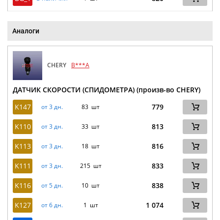
Аналоги
CHERY
B***A
ДАТЧИК СКОРОСТИ (СПИДОМЕТРА) (произв-во CHERY)
K147
779
от 3 дн.
83 шт
K110
813
от 3 дн.
33 шт
K113
816
от 3 дн.
18 шт
K111
833
от 3 дн.
215 шт
K116
838
от 5 дн.
10 шт
K127
1 074
от 6 дн.
1 шт