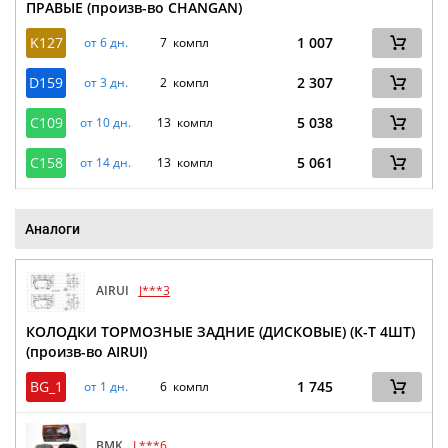
ПРАВЫЕ (произв-во CHANGAN)
K127
1 007
от 6 дн.
7 компл
D159
2 307
от 3 дн.
2 компл
C109
5 038
от 10 дн.
13 компл
C158
5 061
от 14 дн.
13 компл
Аналоги
AIRUI
J***3
КОЛОДКИ ТОРМОЗНЫЕ ЗАДНИЕ (ДИСКОВЫЕ) (К-Т 4ШТ)
(произв-во AIRUI)
BG_1
1 745
от 1 дн.
6 компл
BMK
L***6