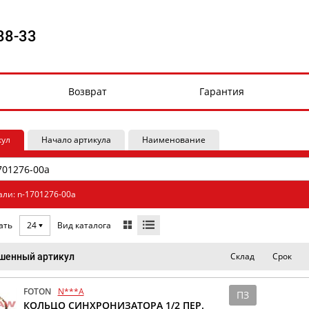
88-33
Возврат
Гарантия
кул
Начало артикула
Наименование
али: n-1701276-00a
Вид каталога
ать
24
Склад
Срок
шенный артикул
FOTON
N***A
ПЗ
КОЛЬЦО СИНХРОНИЗАТОРА 1/2 ПЕР.