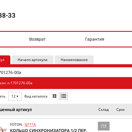
88-33
Возврат
Гарантия
кул
Начало артикула
Наименование
али: n-1701276-00a
Вид каталога
ать
12
Склад
Срок
шенный артикул
FOTON
N***A
ПЗ
КОЛЬЦО СИНХРОНИЗАТОРА 1/2 ПЕР.