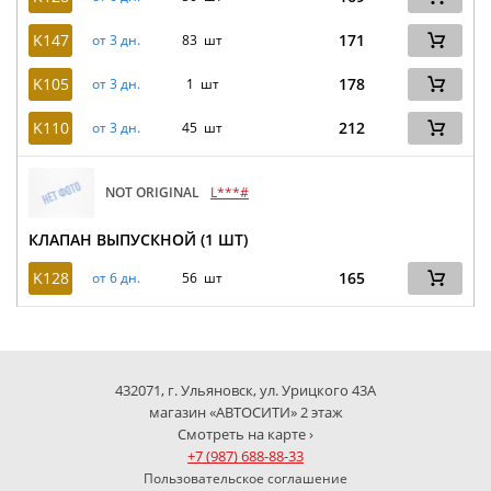
K147
171
от 3 дн.
83 шт
K105
178
от 3 дн.
1 шт
K110
212
от 3 дн.
45 шт
NOT ORIGINAL
L***#
КЛАПАН ВЫПУСКНОЙ (1 ШТ)
K128
165
от 6 дн.
56 шт
432071, г. Ульяновск, ул. Урицкого 43А
магазин «АВТОСИТИ» 2 этаж
Смотреть на карте ›
+7 (987) 688-88-33
Пользовательское соглашение