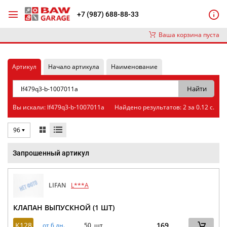
+7 (987) 688-88-33
Ваша корзина пуста
Артикул
Начало артикула
Наименование
Вы искали: lf479q3-b-1007011a
Найдено результатов: 2 за 0.12 с.
96
Запрошенный артикул
LIFAN
L***A
КЛАПАН ВЫПУСКНОЙ (1 ШТ)
K128
169
от 6 дн.
50 шт