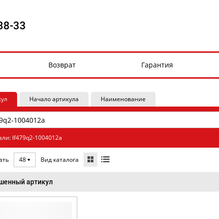
88-33
Возврат
Гарантия
кул
Начало артикула
Наименование
али: lf479q2-1004012a
Вид каталога
ать
48
шенный артикул