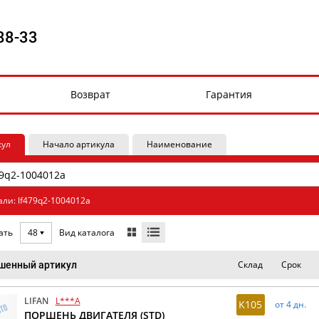
88-33
Возврат
Гарантия
кул
Начало артикула
Наименование
али: lf479q2-1004012a
Вид каталога
ать
48
Склад
Срок
шенный артикул
LIFAN
L***A
K105
от 4 дн.
ПОРШЕНЬ ДВИГАТЕЛЯ (STD)