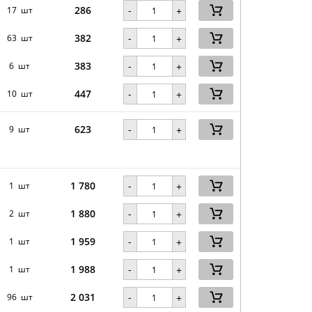
286
-
17 шт
+
382
-
63 шт
+
383
-
6 шт
+
447
-
10 шт
+
623
-
9 шт
+
1 780
-
1 шт
+
1 880
-
2 шт
+
1 959
-
1 шт
+
1 988
-
1 шт
+
2 031
-
96 шт
+