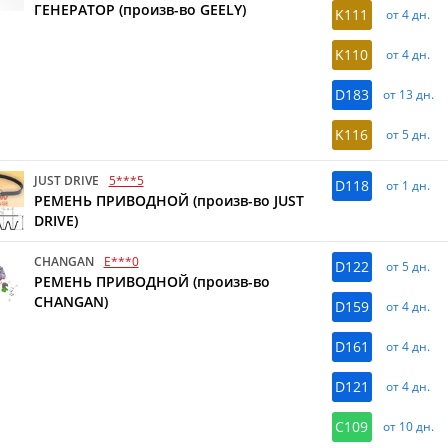
ГЕНЕРАТОР (произв-во GEELY)
K111
от 4 дн.
K110
от 4 дн.
D183
от 13 дн.
K116
от 5 дн.
JUST DRIVE
5***5
D118
от 1 дн.
РЕМЕНЬ ПРИВОДНОЙ (произв-во JUST
DRIVE)
CHANGAN
E***0
D122
от 5 дн.
РЕМЕНЬ ПРИВОДНОЙ (произв-во
CHANGAN)
D159
от 4 дн.
D161
от 4 дн.
D121
от 4 дн.
C109
от 10 дн.