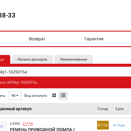
88-33
Возврат
Гарантия
кул
Начало артикула
Наименование
али: lf479q1-1025015a
Вид каталога
ать
96
Склад
Срок
шенный артикул
LIFAN
L***A
K110
от 4 дн.
РЕМЕНЬ ПРИВОДНОЙ ПОМПА /