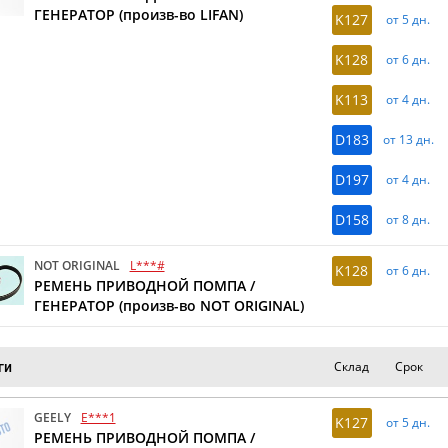
ГЕНЕРАТОР (произв-во LIFAN)
K127
от 5 дн.
K128
от 6 дн.
K113
от 4 дн.
D183
от 13 дн.
D197
от 4 дн.
D158
от 8 дн.
NOT ORIGINAL
L***#
K128
от 6 дн.
РЕМЕНЬ ПРИВОДНОЙ ПОМПА /
ГЕНЕРАТОР (произв-во NOT ORIGINAL)
Склад
Срок
ги
GEELY
E***1
K127
от 5 дн.
РЕМЕНЬ ПРИВОДНОЙ ПОМПА /