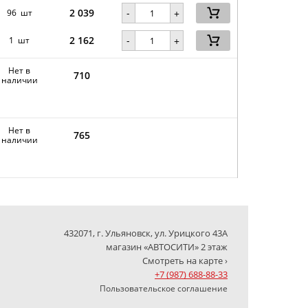
2 039
-
96 шт
+
2 162
-
1 шт
+
Нет в
710
наличии
Нет в
765
наличии
432071, г. Ульяновск, ул. Урицкого 43А
магазин «АВТОСИТИ» 2 этаж
Смотреть на карте ›
+7 (987) 688-88-33
Пользовательское соглашение