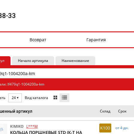
88-33
Возврат
Гарантия
кул
Начало артикула
Наименование
али: lf479q1-1004200a-km
Вид каталога
ать
24
Склад
Срок
шенный артикул
KIMIKO
L***M
K100
от 4 дн.
КОЛЬЦА ПОРШНЕВЫЕ STD (К-Т НА