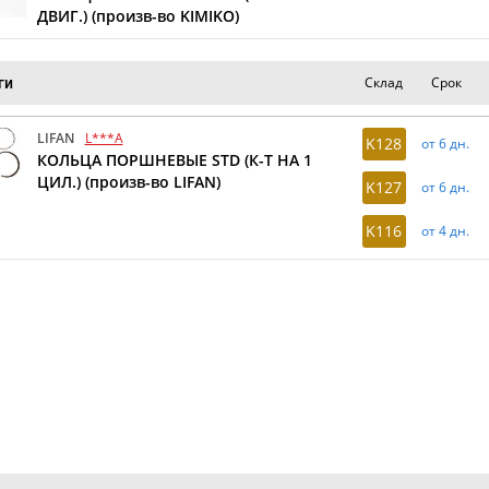
ДВИГ.) (произв-во KIMIKO)
Склад
Срок
ги
LIFAN
L***A
K128
от 6 дн.
КОЛЬЦА ПОРШНЕВЫЕ STD (К-Т НА 1
ЦИЛ.) (произв-во LIFAN)
K127
от 6 дн.
K116
от 4 дн.