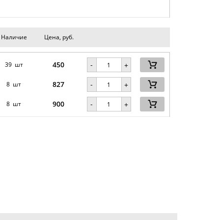
Наличие
Цена, руб.
450
-
39 шт
+
827
-
8 шт
+
900
-
8 шт
+