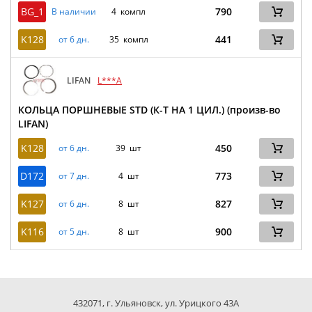
BG_1
790
В наличии
4 компл
K128
441
от 6 дн.
35 компл
LIFAN
L***A
КОЛЬЦА ПОРШНЕВЫЕ STD (К-Т НА 1 ЦИЛ.) (произв-во
LIFAN)
K128
450
от 6 дн.
39 шт
D172
773
от 7 дн.
4 шт
K127
827
от 6 дн.
8 шт
K116
900
от 5 дн.
8 шт
432071, г. Ульяновск, ул. Урицкого 43А