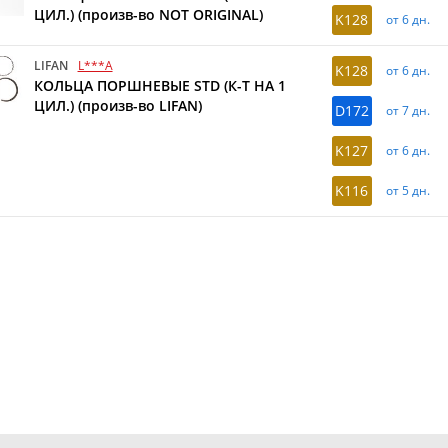
ЦИЛ.) (произв-во NOT ORIGINAL)
K128
от 6 дн.
LIFAN
L***A
K128
от 6 дн.
КОЛЬЦА ПОРШНЕВЫЕ STD (К-Т НА 1
ЦИЛ.) (произв-во LIFAN)
D172
от 7 дн.
K127
от 6 дн.
K116
от 5 дн.