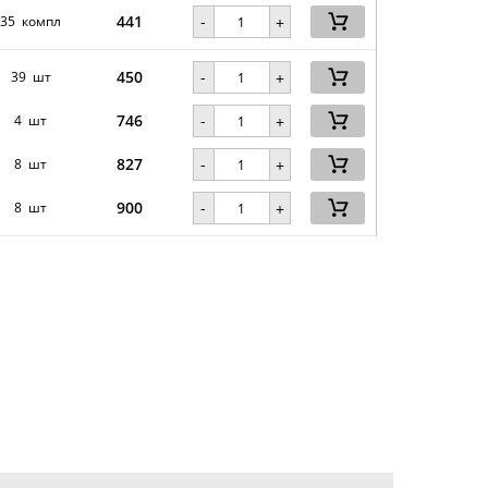
441
-
35 компл
+
450
-
39 шт
+
746
-
4 шт
+
827
-
8 шт
+
900
-
8 шт
+