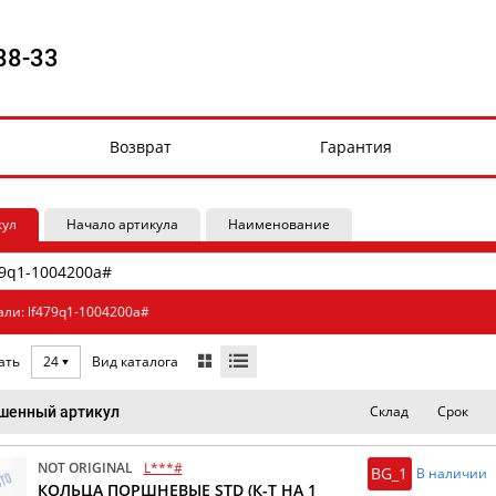
88-33
Возврат
Гарантия
кул
Начало артикула
Наименование
али: lf479q1-1004200a#
Вид каталога
ать
24
Склад
Срок
шенный артикул
NOT ORIGINAL
L***#
BG_1
В наличии
КОЛЬЦА ПОРШНЕВЫЕ STD (К-Т НА 1