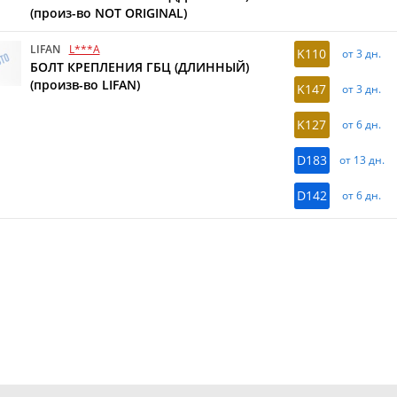
(произ-во NOT ORIGINAL)
LIFAN
L***A
K110
от 3 дн.
БОЛТ КРЕПЛЕНИЯ ГБЦ (ДЛИННЫЙ)
(произв-во LIFAN)
K147
от 3 дн.
K127
от 6 дн.
D183
от 13 дн.
D142
от 6 дн.