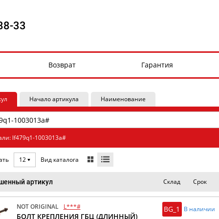
88-33
Возврат
Гарантия
кул
Начало артикула
Наименование
али: lf479q1-1003013a#
Вид каталога
ать
12
Склад
Срок
шенный артикул
NOT ORIGINAL
L***#
BG_1
В наличии
БОЛТ КРЕПЛЕНИЯ ГБЦ (ДЛИННЫЙ)