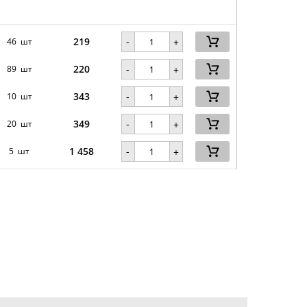
219
-
46 шт
+
220
-
89 шт
+
343
-
10 шт
+
349
-
20 шт
+
1 458
-
5 шт
+