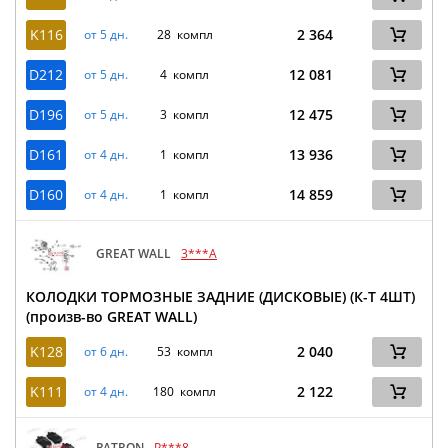
K116
2 364
от 5 дн.
28 компл
D212
12 081
от 5 дн.
4 компл
D196
12 475
от 5 дн.
3 компл
D161
13 936
от 4 дн.
1 компл
D160
14 859
от 4 дн.
1 компл
GREAT WALL
3***A
КОЛОДКИ ТОРМОЗНЫЕ ЗАДНИЕ (ДИСКОВЫЕ) (К-Т 4ШТ)
(произв-во GREAT WALL)
K128
2 040
от 6 дн.
53 компл
K111
2 122
от 4 дн.
180 компл
PATRON
P***8