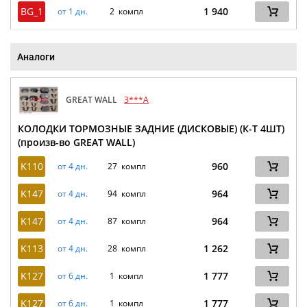
BG_1
1 940
от 1 дн.
2 компл
Аналоги
GREAT WALL
3***A
КОЛОДКИ ТОРМОЗНЫЕ ЗАДНИЕ (ДИСКОВЫЕ) (К-Т 4ШТ)
(произв-во GREAT WALL)
K110
960
от 4 дн.
27 компл
K147
964
от 4 дн.
94 компл
K147
964
от 4 дн.
87 компл
K113
1 262
от 4 дн.
28 компл
K127
1 777
от 6 дн.
1 компл
K127
1 777
от 6 дн.
1 компл