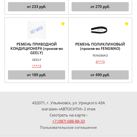
от
233
руб.
от
270
руб.
РЕМЕНЬ ПРИВОДНОЙ
РЕМЕНЬ ПОЛИКЛИНОВЫЙ
КОНДИЦИОНЕРА (произв-во
(произв-во FENGMAO)
GEELY)
FENGMAO
GEELY
4***5
1***3
от
189
руб.
от
490
руб.
432071, г. Ульяновск, ул. Урицкого 43А
магазин «АВТОСИТИ» 2 этаж
Смотреть на карте ›
+7 (987) 688-88-33
Пользовательское соглашение