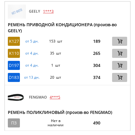
GEELY
1***3
РЕМЕНЬ ПРИВОДНОЙ КОНДИЦИОНЕРА (произв-во
GEELY)
K127
189
от 5 дн.
153 шт
K110
265
от 4 дн.
35 шт
D197
304
от 4 дн.
1 шт
D183
374
от 13 дн.
20 шт
FENGMAO
4***5
РЕМЕНЬ ПОЛИКЛИНОВЫЙ (произв-во FENGMAO)
Нет в
ПЗ
490
наличии