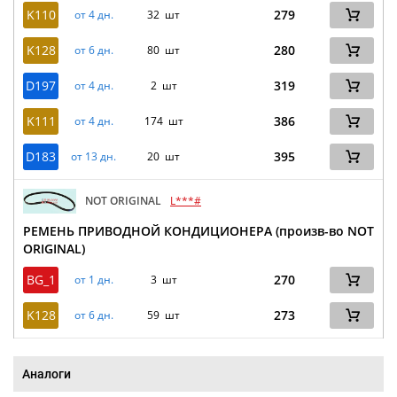
K110
279
от 4 дн.
32 шт
K128
280
от 6 дн.
80 шт
D197
319
от 4 дн.
2 шт
K111
386
от 4 дн.
174 шт
D183
395
от 13 дн.
20 шт
NOT ORIGINAL
L***#
РЕМЕНЬ ПРИВОДНОЙ КОНДИЦИОНЕРА (произв-во NOT
ORIGINAL)
BG_1
270
от 1 дн.
3 шт
K128
273
от 6 дн.
59 шт
Аналоги