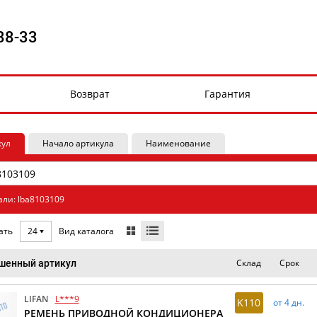
88-33
Возврат
Гарантия
кул
Начало артикула
Наименование
али: lba8103109
Вид каталога
ать
24
Склад
Срок
шенный артикул
LIFAN
L***9
K110
от 4 дн.
РЕМЕНЬ ПРИВОДНОЙ КОНДИЦИОНЕРА