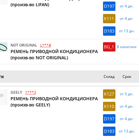
(произв-во LIFAN)
D197
от 4 дн.
K111
от 4 дн.
D183
от 13 дн.
NOT ORIGINAL
L***#
BG_1
В наличии
РЕМЕНЬ ПРИВОДНОЙ КОНДИЦИОНЕРА
(произв-во NOT ORIGINAL)
Склад
Срок
ги
GEELY
1***3
K127
от 5 дн.
РЕМЕНЬ ПРИВОДНОЙ КОНДИЦИОНЕРА
(произв-во GEELY)
K110
от 4 дн.
D197
от 4 дн.
D183
от 13 дн.