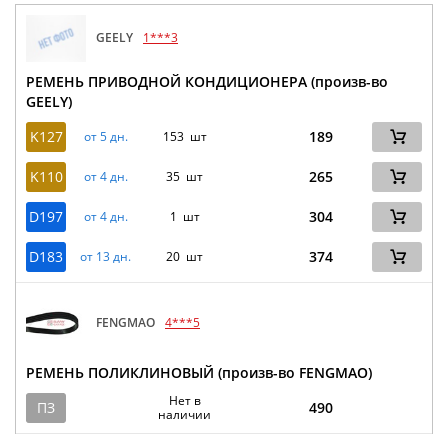
GEELY
1***3
РЕМЕНЬ ПРИВОДНОЙ КОНДИЦИОНЕРА (произв-во
GEELY)
K127
189
от 5 дн.
153 шт
K110
265
от 4 дн.
35 шт
D197
304
от 4 дн.
1 шт
D183
374
от 13 дн.
20 шт
FENGMAO
4***5
РЕМЕНЬ ПОЛИКЛИНОВЫЙ (произв-во FENGMAO)
Нет в
ПЗ
490
наличии