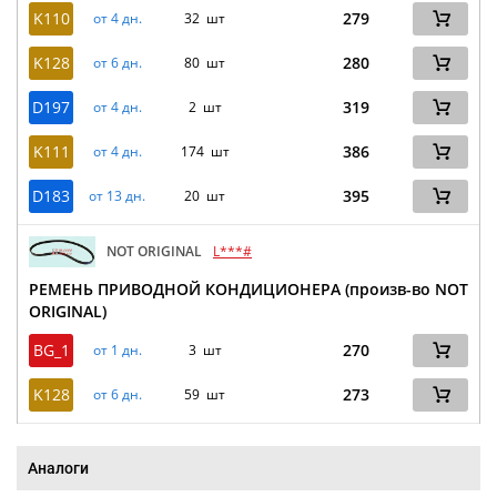
K110
279
от 4 дн.
32 шт
K128
280
от 6 дн.
80 шт
D197
319
от 4 дн.
2 шт
K111
386
от 4 дн.
174 шт
D183
395
от 13 дн.
20 шт
NOT ORIGINAL
L***#
РЕМЕНЬ ПРИВОДНОЙ КОНДИЦИОНЕРА (произв-во NOT
ORIGINAL)
BG_1
270
от 1 дн.
3 шт
K128
273
от 6 дн.
59 шт
Аналоги