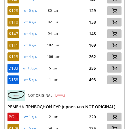
K128
129
от 6 дн.
80 шт
K110
138
от 4 дн.
82 шт
K147
148
от 4 дн.
94 шт
K111
169
от 4 дн.
102 шт
K113
262
от 4 дн.
106 шт
D183
355
от 13 дн.
5 шт
D158
493
от 8 дн.
1 шт
NOT ORIGINAL
L***#
РЕМЕНЬ ПРИВОДНОЙ ГУР (произв-во NOT ORIGINAL)
BG_1
220
от 1 дн.
2 шт
K128
125
от 6 дн.
59 шт