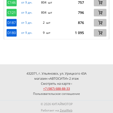
C146
757
от 9 дн.
804 шт
C121
796
от 9 дн.
804 шт
D187
876
от 5 дн.
2 шт
D180
1 095
от 9 дн.
9 шт
432071, г. Ульяновск, ул. Урицкого 43А
магазин «АВТОСИТИ» 2 этаж
Смотреть на карте ›
+7 (987) 688-88-33
Пользовательское соглашение
© 2026 КИТАЙМОТОР
Работает на
ZetaWeb